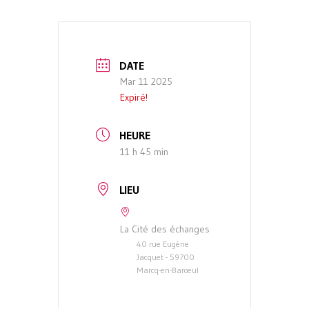
DATE
Mar 11 2025
Expiré!
HEURE
11 h 45 min
LIEU
La Cité des échanges
40 rue Eugène
Jacquet - 59700
Marcq-en-Baroeul