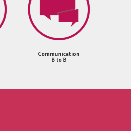
Communication
B to B