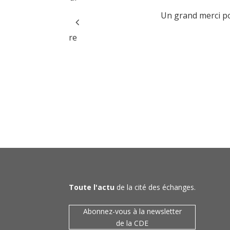
Un grand merci pou
’une destination
sme de chacun d’entre
Toute l'actu
de la cité des échanges.
Abonnez-vous à la newsletter
de la CDE