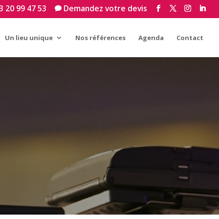
3 20 99 47 53
Demandez votre devis

Un lieu unique
Nos références
Agenda
Contact
L