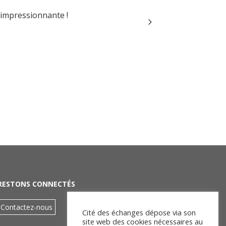
é impressionnante !
Ce fut très agréabl
RESTONS CONNECTÉS
Contactez-nous
Cité des échanges dépose via son
site web des cookies nécessaires au