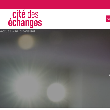
V
Accueil
»
Audiovisuel