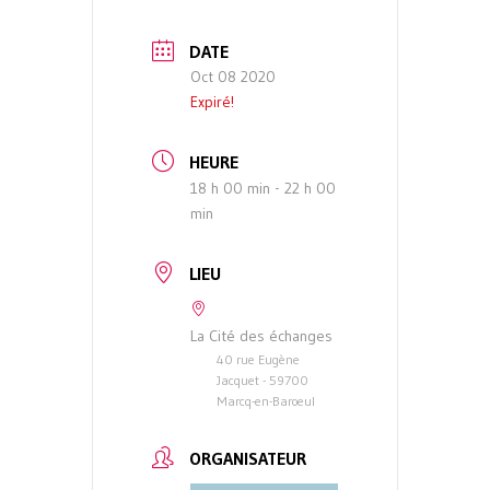
DATE
Oct 08 2020
Expiré!
HEURE
18 h 00 min - 22 h 00
min
LIEU
La Cité des échanges
40 rue Eugène
Jacquet - 59700
Marcq-en-Baroeul
ORGANISATEUR