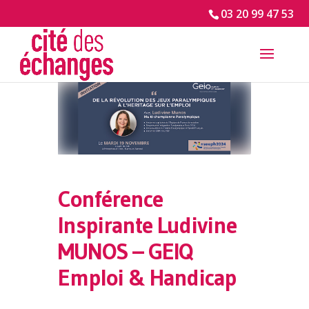
03 20 99 47 53
Conférence
Inspirante Ludivine
MUNOS – GEIQ
Emploi & Handicap