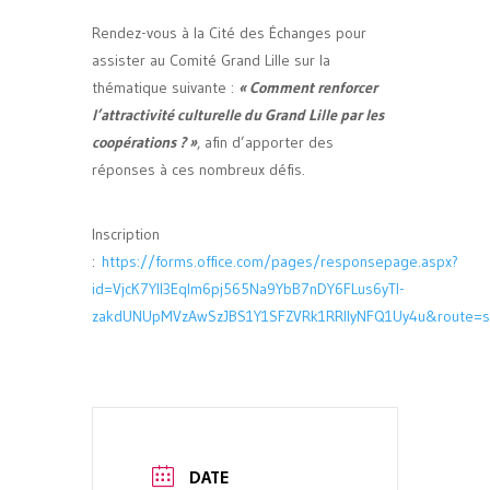
Rendez-vous à la Cité des Échanges pour
assister au Comité Grand Lille sur la
thématique suivante :
« Comment renforcer
l’attractivité culturelle du Grand Lille par les
coopérations ? »
, afin d’apporter des
réponses à ces nombreux défis.
Inscription
:
https://forms.office.com/pages/responsepage.aspx?
id=VjcK7YIl3Eqlm6pj565Na9YbB7nDY6FLus6yTl-
zakdUNUpMVzAwSzJBS1Y1SFZVRk1RRlIyNFQ1Uy4u&route=s
DATE