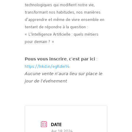
technologiques qui modifient notre vie,
transformant nos habitudes, nos manières
d’apprendre et même de vivre ensemble en
tentant de répondre à la question :
« L’Intelligence Artificielle : quels métiers
pour demain ? »
𝗣𝗼𝘂𝘀 𝘃𝗼𝘂𝘀 𝗶𝗻𝘀𝗰𝗿𝗶𝗿𝗲, 𝗰’𝗲𝘀𝘁 𝗽𝗮𝗿 𝗶𝗰𝗶 :
https://lnkd.in/egKdieY4
𝘈𝘶𝘤𝘶𝘯𝘦 𝘷𝘦𝘯𝘵𝘦 𝘯’𝘢𝘶𝘳𝘢 𝘭𝘪𝘦𝘶 𝘴𝘶𝘳 𝘱𝘭𝘢𝘤𝘦 𝘭𝘦
𝘫𝘰𝘶𝘳 𝘥𝘦 𝘭’𝘦́𝘷𝘦́𝘯𝘦𝘮𝘦𝘯𝘵
DATE
Avr 18 2024