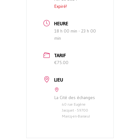
Expiré!
HEURE
18 h 00 min - 23 h 00
min
TARIF
€75.00
LIEU
La Cité des échanges
40 rue Eugène
Jacquet - 59700
Marcq-en-Baroeul