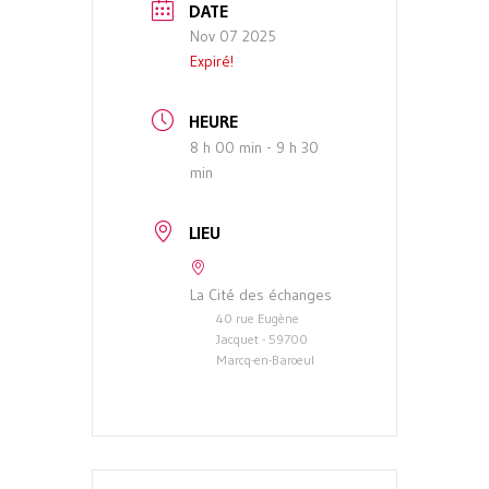
DATE
Nov 07 2025
Expiré!
HEURE
8 h 00 min - 9 h 30
min
LIEU
La Cité des échanges
40 rue Eugène
Jacquet - 59700
Marcq-en-Baroeul