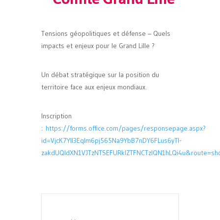
Tensions géopolitiques et défense – Quels
impacts et enjeux pour le Grand Lille ?
Un débat stratégique sur la position du
territoire face aux enjeux mondiaux.
Inscription
:
https://forms.office.com/pages/responsepage.aspx?
id=VjcK7YIl3Eqlm6pj565Na9YbB7nDY6FLus6yTl-
zakdUQldXN1VJTzNTSEFURklZTFNCTzlQN1hLQi4u&route=sho