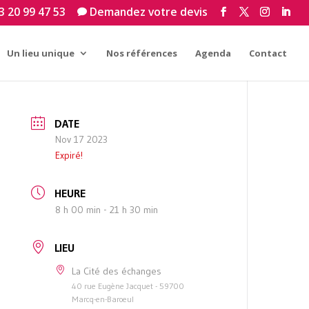
3 20 99 47 53
Demandez votre devis

Un lieu unique
Nos références
Agenda
Contact
DATE
Nov 17 2023
Expiré!
HEURE
8 h 00 min - 21 h 30 min
LIEU
La Cité des échanges
40 rue Eugène Jacquet - 59700
Marcq-en-Baroeul